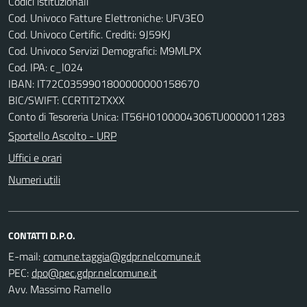
Codici istituzionali
Cod. Univoco Fatture Elettroniche: UFV3EO
Cod. Univoco Certific. Crediti: 9J59KJ
Cod. Univoco Servizi Demografici: M9MLPX
Cod. IPA: c_l024
IBAN: IT72C0359901800000000158670
BIC/SWIFT: CCRTIT2TXXX
Conto di Tesoreria Unica: IT56H0100004306TU0000011283
Sportello Ascolto - URP
Uffici e orari
Numeri utili
CONTATTI D.P.O.
E-mail:
PEC:
Avv. Massimo Ramello