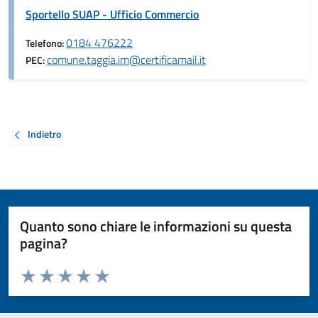
Sportello SUAP - Ufficio Commercio
0184 476222
Telefono:
comune.taggia.im@certificamail.it
PEC:
Indietro
Quanto sono chiare le informazioni su questa
pagina?
Valuta da 1 a 5 stelle la pagina
Valuta 1 stelle su 5
Valuta 2 stelle su 5
Valuta 3 stelle su 5
Valuta 4 stelle su 5
Valuta 5 stelle su 5