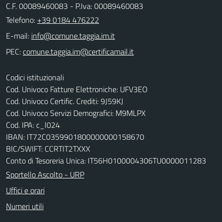
C.F. 00089460083 - P.Iva: 00089460083
Telefono:
+39 0184 476222
E-mail:
PEC:
Codici istituzionali
Cod. Univoco Fatture Elettroniche: UFV3EO
Cod. Univoco Certific. Crediti: 9J59KJ
Cod. Univoco Servizi Demografici: M9MLPX
Cod. IPA: c_l024
IBAN: IT72C0359901800000000158670
BIC/SWIFT: CCRTIT2TXXX
Conto di Tesoreria Unica: IT56H0100004306TU0000011283
Sportello Ascolto - URP
Uffici e orari
Numeri utili