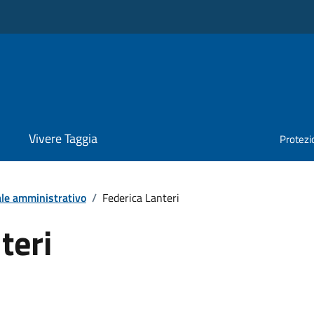
Vivere Taggia
Protezio
le amministrativo
/
Federica Lanteri
teri