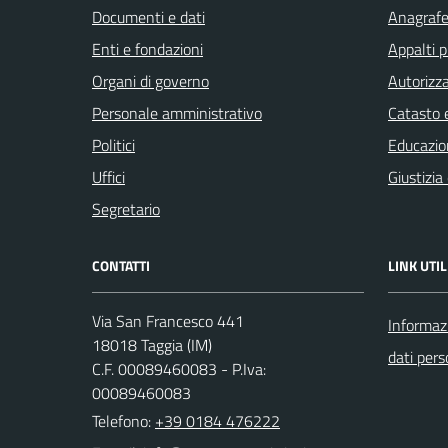
Documenti e dati
Anagrafe 
Enti e fondazioni
Appalti p
Organi di governo
Autorizza
Personale amministrativo
Catasto e
Politici
Educazio
Uffici
Giustizia
Segretario
CONTATTI
LINK UTIL
Via San Francesco 441
Informazi
18018 Taggia (IM)
dati pers
C.F. 00089460083 - P.Iva:
00089460083
Telefono:
+39 0184 476222