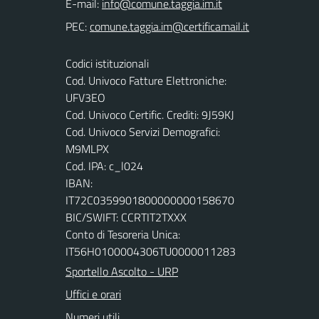
E-mail:
PEC:
Codici istituzionali
Cod. Univoco Fatture Elettroniche:
UFV3EO
Cod. Univoco Certific. Crediti: 9J59KJ
Cod. Univoco Servizi Demografici:
M9MLPX
Cod. IPA: c_l024
IBAN:
IT72C0359901800000000158670
BIC/SWIFT: CCRTIT2TXXX
Conto di Tesoreria Unica:
IT56H0100004306TU0000011283
Sportello Ascolto - URP
Uffici e orari
Numeri utili