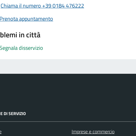
Chiama il numero +39 0184 476222
Prenota appuntamento
blemi in città
Segnala disservizio
E DI SERVIZIO
e
Imprese e commercio