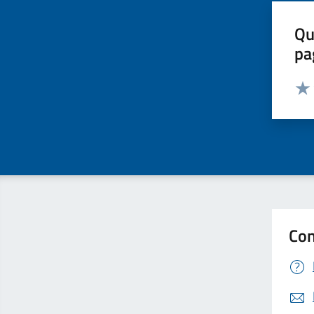
Qu
pa
Valut
Valu
Con