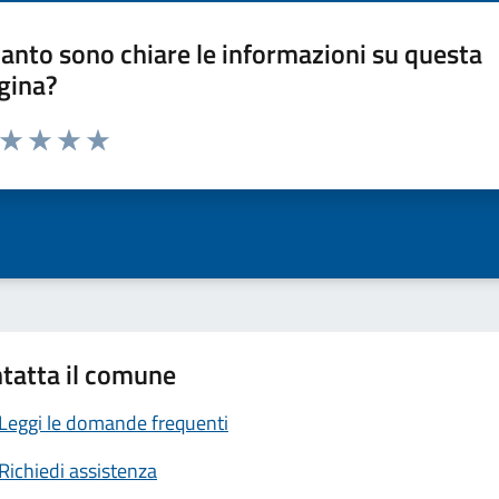
anto sono chiare le informazioni su questa
gina?
a da 1 a 5 stelle la pagina
ta 1 stelle su 5
Valuta 2 stelle su 5
Valuta 3 stelle su 5
Valuta 4 stelle su 5
Valuta 5 stelle su 5
tatta il comune
Leggi le domande frequenti
Richiedi assistenza