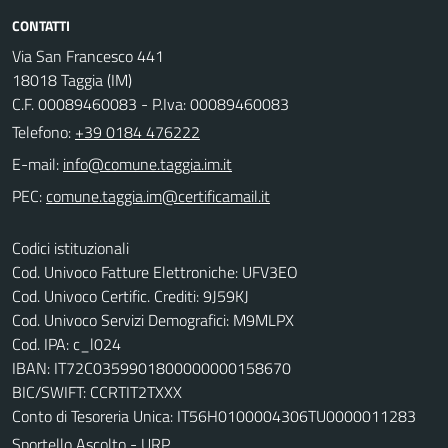
CONTATTI
Via San Francesco 441
18018 Taggia (IM)
C.F. 00089460083 - P.Iva: 00089460083
Telefono:
+39 0184 476222
E-mail:
PEC:
Codici istituzionali
Cod. Univoco Fatture Elettroniche: UFV3EO
Cod. Univoco Certific. Crediti: 9J59KJ
Cod. Univoco Servizi Demografici: M9MLPX
Cod. IPA: c_l024
IBAN: IT72C0359901800000000158670
BIC/SWIFT: CCRTIT2TXXX
Conto di Tesoreria Unica: IT56H0100004306TU0000011283
Sportello Ascolto - URP