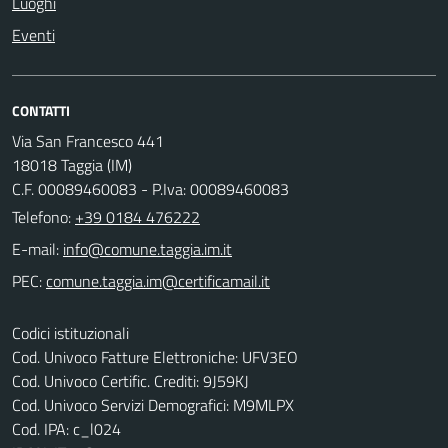
Luoghi
Eventi
CONTATTI
Via San Francesco 441
18018 Taggia (IM)
C.F. 00089460083 - P.Iva: 00089460083
Telefono:
+39 0184 476222
E-mail:
PEC:
Codici istituzionali
Cod. Univoco Fatture Elettroniche: UFV3EO
Cod. Univoco Certific. Crediti: 9J59KJ
Cod. Univoco Servizi Demografici: M9MLPX
Cod. IPA: c_l024