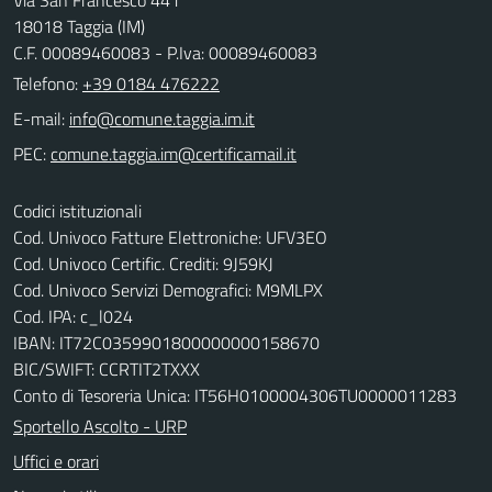
18018 Taggia (IM)
C.F. 00089460083 - P.Iva: 00089460083
Telefono:
+39 0184 476222
E-mail:
PEC:
Codici istituzionali
Cod. Univoco Fatture Elettroniche: UFV3EO
Cod. Univoco Certific. Crediti: 9J59KJ
Cod. Univoco Servizi Demografici: M9MLPX
Cod. IPA: c_l024
IBAN: IT72C0359901800000000158670
BIC/SWIFT: CCRTIT2TXXX
Conto di Tesoreria Unica: IT56H0100004306TU0000011283
Sportello Ascolto - URP
Uffici e orari