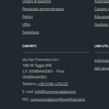
Organi di governo
Autorizza
Personale amministrativo
Catasto e
Politici
Educazio
Uffici
Giustizia
Segretario
CONTATTI
LINK UTIL
Via San Francesco 441
Informazi
18018 Taggia (IM)
dati pers
C.F. 00089460083 - P.Iva:
00089460083
Telefono:
+39 0184 476222
E-mail:
PEC: