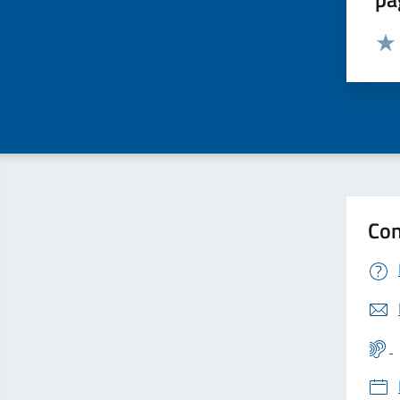
Valut
Valu
Con