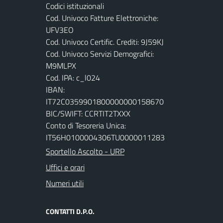
Codici istituzionali
Cod. Univoco Fatture Elettroniche:
UFV3EO
Cod. Univoco Certific. Crediti: 9J59KJ
Cod. Univoco Servizi Demografici:
M9MLPX
Cod. IPA: c_l024
IBAN:
IT72C0359901800000000158670
BIC/SWIFT: CCRTIT2TXXX
Conto di Tesoreria Unica:
IT56H0100004306TU0000011283
Sportello Ascolto - URP
Uffici e orari
Numeri utili
CONTATTI D.P.O.