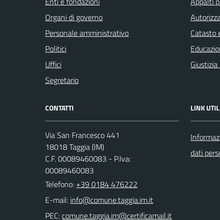
Enti e fondazioni
Appalti p
Organi di governo
Autorizza
Personale amministrativo
Catasto e
Politici
Educazio
Uffici
Giustizia
Segretario
CONTATTI
LINK UTIL
Via San Francesco 441
Informazi
18018 Taggia (IM)
dati pers
C.F. 00089460083 - P.Iva:
00089460083
Telefono:
+39 0184 476222
E-mail:
PEC: