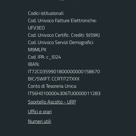
Codici istituzionali
Cod. Univoco Fatture Elettroniche:
UFV3EO
Cod. Univoco Certific. Crediti: 9J59KJ
Cod. Univoco Servizi Demografici:
M9MLPX
Cod. IPA: c_l024
IBAN:
IT72C0359901800000000158670
BIC/SWIFT: CCRTIT2TXXX
Conto di Tesoreria Unica:
IT56H0100004306TU0000011283
Sportello Ascolto - URP
Uffici e orari
Numeri utili