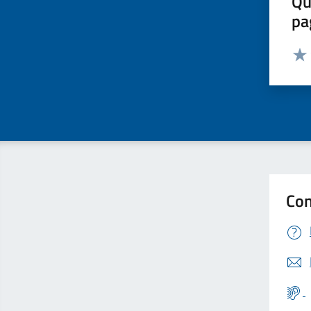
Qu
pa
Valut
Valu
Con