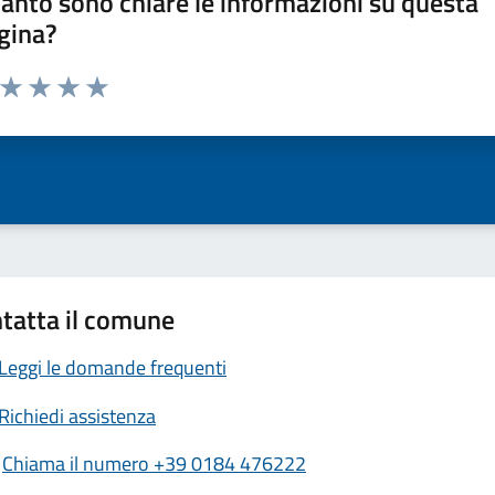
anto sono chiare le informazioni su questa
gina?
a da 1 a 5 stelle la pagina
ta 1 stelle su 5
Valuta 2 stelle su 5
Valuta 3 stelle su 5
Valuta 4 stelle su 5
Valuta 5 stelle su 5
tatta il comune
Leggi le domande frequenti
Richiedi assistenza
Chiama il numero +39 0184 476222