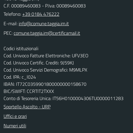
C.F. 00089460083 - P.Iva: 00089460083
Telefono:
+39 0184 476222
E-mail:
PEC:
Codici istituzionali
Cod. Univoco Fatture Elettroniche: UFV3EO
Cod. Univoco Certific. Crediti: 9J59KJ
Cod. Univoco Servizi Demografici: M9MLPX
Cod. IPA: c_l024
IBAN: IT72C0359901800000000158670
BIC/SWIFT: CCRTIT2TXXX
Conto di Tesoreria Unica: IT56H0100004306TU0000011283
Sportello Ascolto - URP
Uffici e orari
Numeri utili