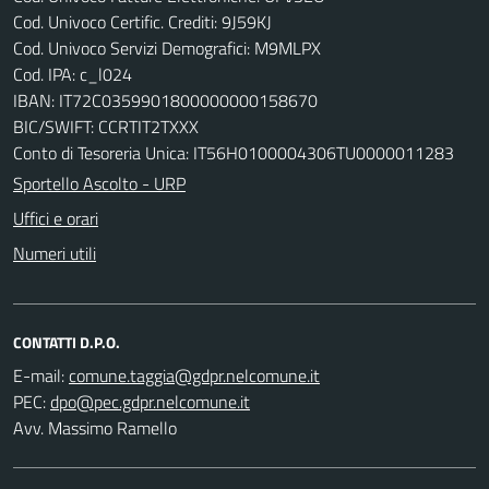
Cod. Univoco Certific. Crediti: 9J59KJ
Cod. Univoco Servizi Demografici: M9MLPX
Cod. IPA: c_l024
IBAN: IT72C0359901800000000158670
BIC/SWIFT: CCRTIT2TXXX
Conto di Tesoreria Unica: IT56H0100004306TU0000011283
Sportello Ascolto - URP
Uffici e orari
Numeri utili
CONTATTI D.P.O.
E-mail:
PEC:
Avv. Massimo Ramello