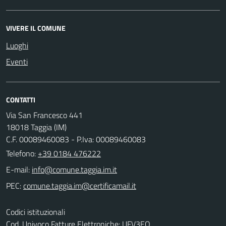
VIVERE IL COMUNE
Luoghi
Eventi
CONTATTI
Via San Francesco 441
18018 Taggia (IM)
C.F. 00089460083 - P.Iva: 00089460083
Telefono:
+39 0184 476222
E-mail:
PEC:
Codici istituzionali
Cod. Univoco Fatture Elettroniche: UFV3EO