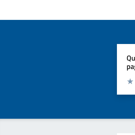
Qu
pa
Valut
Valu