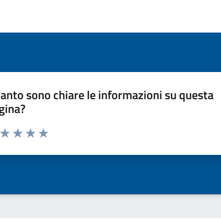
anto sono chiare le informazioni su questa
gina?
a da 1 a 5 stelle la pagina
ta 1 stelle su 5
Valuta 2 stelle su 5
Valuta 3 stelle su 5
Valuta 4 stelle su 5
Valuta 5 stelle su 5