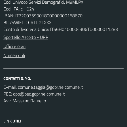
Cod. Univoco Servizi Demografici: M9MLPX
Cod. IPA: c_l024
IBAN: IT72C0359901800000000158670
BIC/SWIFT: CCRTIT2TXXX
Conto di Tesoreria Unica: IT56H0100004306TU0000011283
Sportello Ascolto - URP
Uffici e orari
Numeri utili
CONTATTI D.P.O.
E-mail:
PEC:
Avv. Massimo Ramello
LINK UTILI