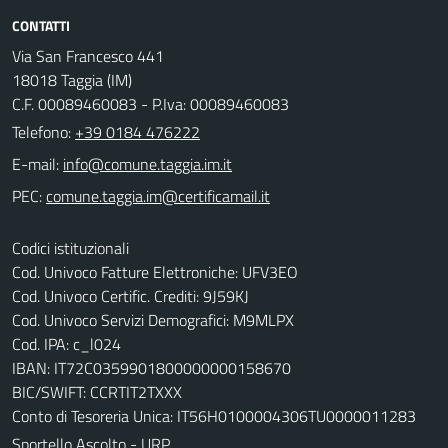
CONTATTI
Via San Francesco 441
18018 Taggia (IM)
C.F. 00089460083 - P.Iva: 00089460083
Telefono:
+39 0184 476222
E-mail:
PEC:
Codici istituzionali
Cod. Univoco Fatture Elettroniche: UFV3EO
Cod. Univoco Certific. Crediti: 9J59KJ
Cod. Univoco Servizi Demografici: M9MLPX
Cod. IPA: c_l024
IBAN: IT72C0359901800000000158670
BIC/SWIFT: CCRTIT2TXXX
Conto di Tesoreria Unica: IT56H0100004306TU0000011283
Sportello Ascolto - URP