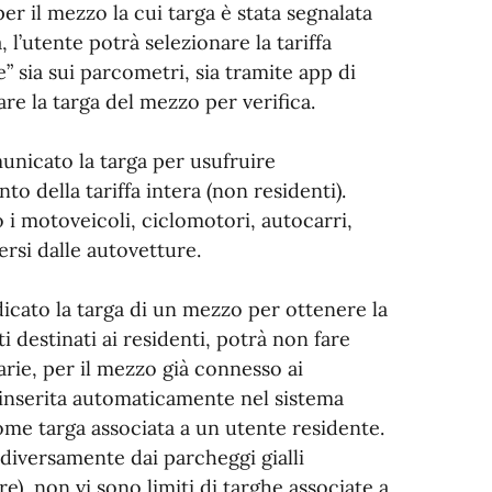
er il mezzo la cui targa è stata segnalata
 l’utente potrà selezionare la tariffa
” sia sui parcometri, sia tramite app di
tare la targa del mezzo per verifica.
unicato la targa per usufruire
to della tariffa intera (non residenti).
i motoveicoli, ciclomotori, autocarri,
ersi dalle autovetture.
dicato la targa di un mezzo per ottenere la
ti destinati ai residenti, potrà non fare
rarie, per il mezzo già connesso ai
ti inserita automaticamente nel sistema
ome targa associata a un utente residente.
 diversamente dai parcheggi gialli
e), non vi sono limiti di targhe associate a