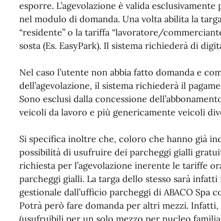
esporre. L’agevolazione è valida esclusivamente p
nel modulo di domanda. Una volta abilita la targa,
“residente” o la tariffa “lavoratore/commerciante
sosta (Es. EasyPark). Il sistema richiederà di digi
Nel caso l’utente non abbia fatto domanda e com
dell’agevolazione, il sistema richiederà il pagamen
Sono esclusi dalla concessione dell’abbonamento 
veicoli da lavoro e più genericamente veicoli div
Si specifica inoltre che, coloro che hanno già in
possibilità di usufruire dei parcheggi gialli gratui
richiesta per l’agevolazione inerente le tariffe o
parcheggi gialli. La targa dello stesso sarà infat
gestionale dall’ufficio parcheggi di ABACO Spa c
Potrà però fare domanda per altri mezzi. Infatti,
(usufruibili per un solo mezzo per nucleo familiar