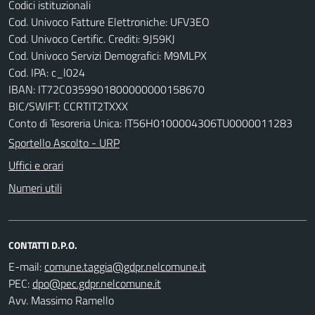
Codici istituzionali
Cod. Univoco Fatture Elettroniche: UFV3EO
Cod. Univoco Certific. Crediti: 9J59KJ
Cod. Univoco Servizi Demografici: M9MLPX
Cod. IPA: c_l024
IBAN: IT72C0359901800000000158670
BIC/SWIFT: CCRTIT2TXXX
Conto di Tesoreria Unica: IT56H0100004306TU0000011283
Sportello Ascolto - URP
Uffici e orari
Numeri utili
CONTATTI D.P.O.
E-mail:
PEC:
Avv. Massimo Ramello