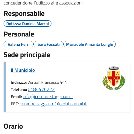
concedendone l’utilizzo alle associazioni.
Responsabile
Dott.ssa Daniela Marchi
Personale
Valeria Perri
Sara Fossati
Mariadele Annarita Longhi
Sede principale
Il Municipio
Indirizzo:
Via San Francesco 441
0184476222
Telefono:
info@comune.taggia.im.it
Email:
comune.taggia.im@certificamail.it
PEC:
Orario