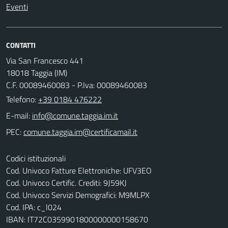
Eventi
CONTATTI
Via San Francesco 441
18018 Taggia (IM)
C.F. 00089460083 - P.Iva: 00089460083
Telefono:
+39 0184 476222
E-mail:
PEC:
Codici istituzionali
Cod. Univoco Fatture Elettroniche: UFV3EO
Cod. Univoco Certific. Crediti: 9J59KJ
Cod. Univoco Servizi Demografici: M9MLPX
Cod. IPA: c_l024
IBAN: IT72C0359901800000000158670