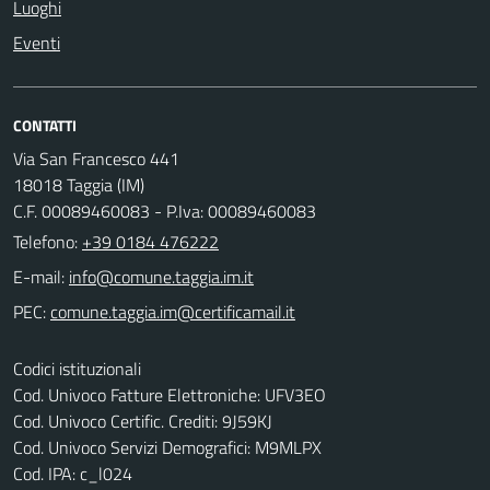
Luoghi
Eventi
CONTATTI
Via San Francesco 441
18018 Taggia (IM)
C.F. 00089460083 - P.Iva: 00089460083
Telefono:
+39 0184 476222
E-mail:
PEC:
Codici istituzionali
Cod. Univoco Fatture Elettroniche: UFV3EO
Cod. Univoco Certific. Crediti: 9J59KJ
Cod. Univoco Servizi Demografici: M9MLPX
Cod. IPA: c_l024