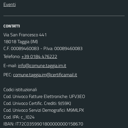
Eventi
CONTATTI
Via San Francesco 441
18018 Taggia (IM)
C.F. 00089460083 - P.Iva: 00089460083
Telefono:
+39 0184 476222
E-mail:
PEC:
Codici istituzionali
Cod. Univoco Fatture Elettroniche: UFV3EO
Cod. Univoco Certific. Crediti: 9J59KJ
Cod. Univoco Servizi Demografici: M9MLPX
Cod. IPA: c_l024
IBAN: IT72C0359901800000000158670