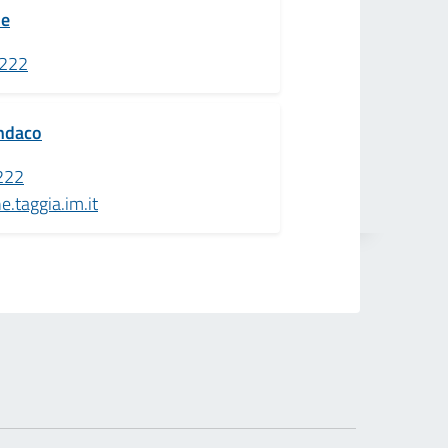
le
222
indaco
222
.taggia.im.it