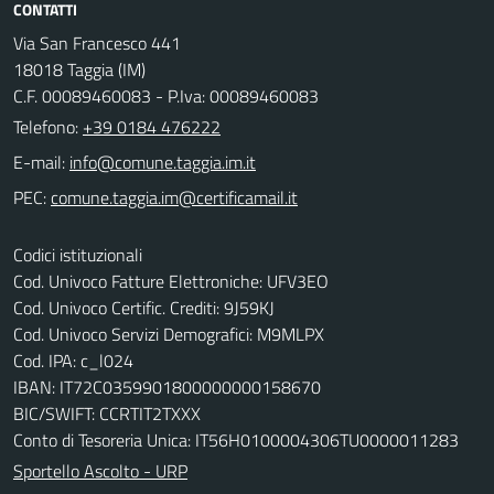
CONTATTI
Via San Francesco 441
18018 Taggia (IM)
C.F. 00089460083 - P.Iva: 00089460083
Telefono:
+39 0184 476222
E-mail:
PEC:
Codici istituzionali
Cod. Univoco Fatture Elettroniche: UFV3EO
Cod. Univoco Certific. Crediti: 9J59KJ
Cod. Univoco Servizi Demografici: M9MLPX
Cod. IPA: c_l024
IBAN: IT72C0359901800000000158670
BIC/SWIFT: CCRTIT2TXXX
Conto di Tesoreria Unica: IT56H0100004306TU0000011283
Sportello Ascolto - URP