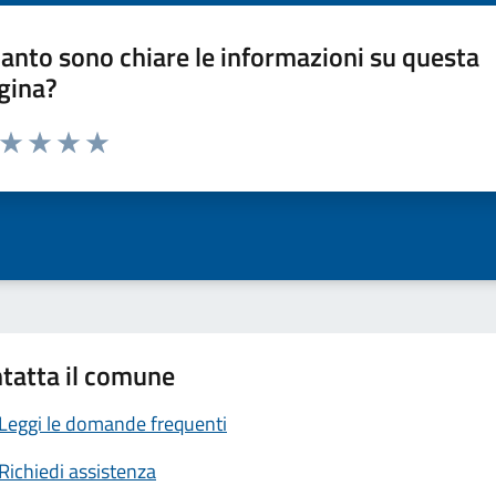
anto sono chiare le informazioni su questa
gina?
a da 1 a 5 stelle la pagina
ta 1 stelle su 5
Valuta 2 stelle su 5
Valuta 3 stelle su 5
Valuta 4 stelle su 5
Valuta 5 stelle su 5
tatta il comune
Leggi le domande frequenti
Richiedi assistenza