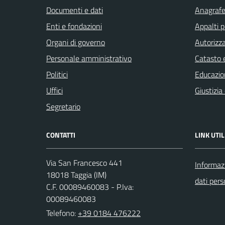
Documenti e dati
Anagrafe 
Enti e fondazioni
Appalti p
Organi di governo
Autorizza
Personale amministrativo
Catasto e
Politici
Educazio
Uffici
Giustizia
Segretario
CONTATTI
LINK UTIL
Via San Francesco 441
Informazi
18018 Taggia (IM)
dati pers
C.F. 00089460083 - P.Iva:
00089460083
Telefono:
+39 0184 476222