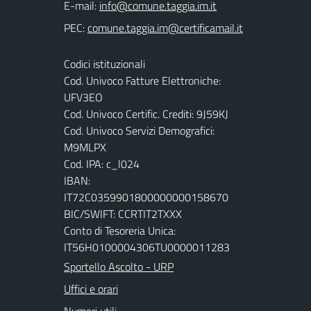
E-mail:
PEC:
Codici istituzionali
Cod. Univoco Fatture Elettroniche:
UFV3EO
Cod. Univoco Certific. Crediti: 9J59KJ
Cod. Univoco Servizi Demografici:
M9MLPX
Cod. IPA: c_l024
IBAN:
IT72C0359901800000000158670
BIC/SWIFT: CCRTIT2TXXX
Conto di Tesoreria Unica:
IT56H0100004306TU0000011283
Sportello Ascolto - URP
Uffici e orari