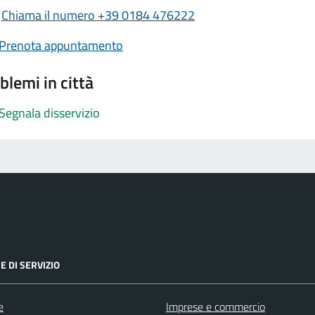
Chiama il numero +39 0184 476222
Prenota appuntamento
blemi in città
Segnala disservizio
E DI SERVIZIO
e
Imprese e commercio