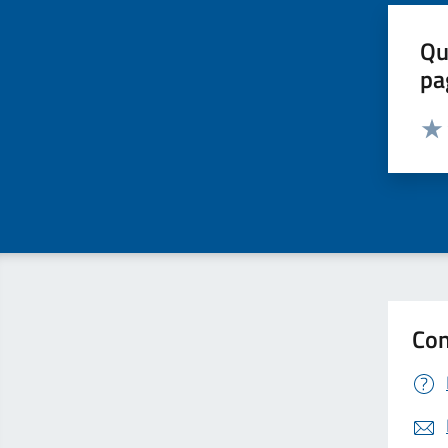
Qu
pa
Valut
Valu
Con