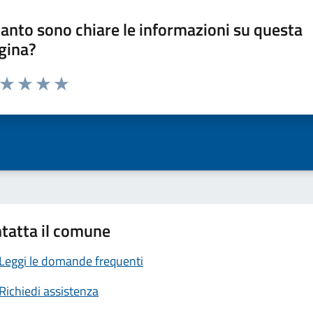
anto sono chiare le informazioni su questa
gina?
a da 1 a 5 stelle la pagina
ta 1 stelle su 5
Valuta 2 stelle su 5
Valuta 3 stelle su 5
Valuta 4 stelle su 5
Valuta 5 stelle su 5
tatta il comune
Leggi le domande frequenti
Richiedi assistenza