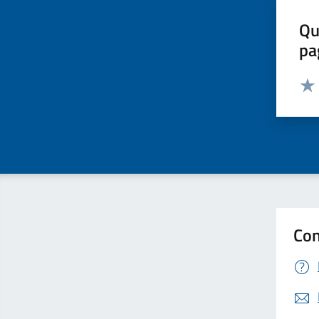
Qu
pa
Valut
Valu
Con