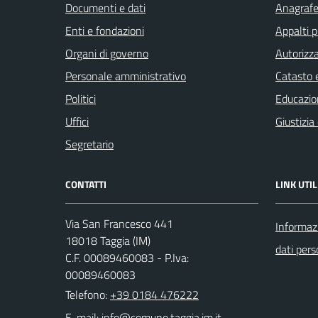
Documenti e dati
Anagrafe 
Enti e fondazioni
Appalti p
Organi di governo
Autorizza
Personale amministrativo
Catasto e
Politici
Educazio
Uffici
Giustizia
Segretario
CONTATTI
LINK UTIL
Via San Francesco 441
Informazi
18018 Taggia (IM)
dati pers
C.F. 00089460083 - P.Iva:
00089460083
Telefono:
+39 0184 476222
E-mail: