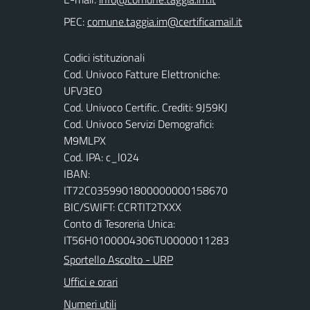
PEC:
Codici istituzionali
Cod. Univoco Fatture Elettroniche:
UFV3EO
Cod. Univoco Certific. Crediti: 9J59KJ
Cod. Univoco Servizi Demografici:
M9MLPX
Cod. IPA: c_l024
IBAN:
IT72C0359901800000000158670
BIC/SWIFT: CCRTIT2TXXX
Conto di Tesoreria Unica:
IT56H0100004306TU0000011283
Sportello Ascolto - URP
Uffici e orari
Numeri utili