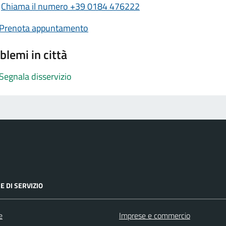
Chiama il numero +39 0184 476222
Prenota appuntamento
blemi in città
Segnala disservizio
E DI SERVIZIO
e
Imprese e commercio