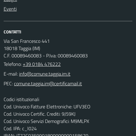
Eventi
CONTATTI
Via San Francesco 441
18018 Taggia (IM)
C.F. 00089460083 - P.Iva: 00089460083
Telefono:
+39 0184 476222
E-mail:
PEC:
Codici istituzionali
Cod. Univoco Fatture Elettroniche: UFV3EO
Cod. Univoco Certific. Crediti: 9J59KJ
Cod. Univoco Servizi Demografici: M9MLPX
Cod. IPA: c_l024
IBAN: IT72C0359901800000000158670