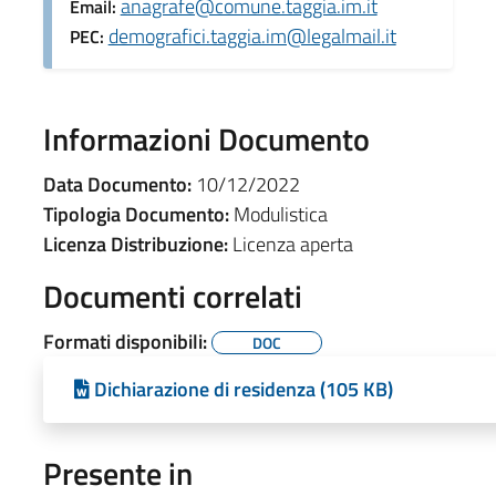
anagrafe@comune.taggia.im.it
Email:
demografici.taggia.im@legalmail.it
PEC:
Informazioni Documento
Data Documento:
10/12/2022
Tipologia Documento:
Modulistica
Licenza Distribuzione:
Licenza aperta
Documenti correlati
Formati disponibili:
DOC
Dichiarazione di residenza (105 KB)
Presente in