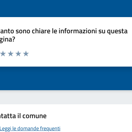
anto sono chiare le informazioni su questa
gina?
a da 1 a 5 stelle la pagina
ta 1 stelle su 5
Valuta 2 stelle su 5
Valuta 3 stelle su 5
Valuta 4 stelle su 5
Valuta 5 stelle su 5
tatta il comune
Leggi le domande frequenti