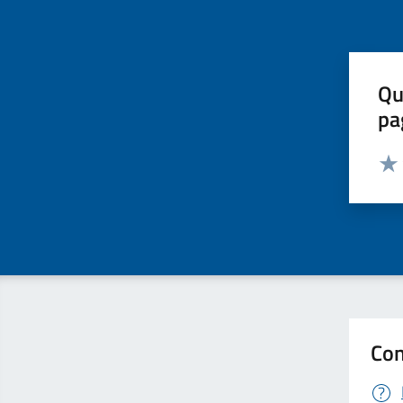
Qu
pa
Valut
Valu
Con