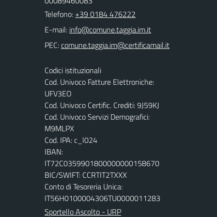
00089460083
Telefono:
+39 0184 476222
E-mail:
PEC:
Codici istituzionali
Cod. Univoco Fatture Elettroniche:
UFV3EO
Cod. Univoco Certific. Crediti: 9J59KJ
Cod. Univoco Servizi Demografici:
M9MLPX
Cod. IPA: c_l024
IBAN:
IT72C0359901800000000158670
BIC/SWIFT: CCRTIT2TXXX
Conto di Tesoreria Unica:
IT56H0100004306TU0000011283
Sportello Ascolto - URP