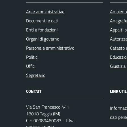
Aree amministrative
Ambient
Documenti e dati
Anagrafe 
Enti e fondazioni
Appalti p
Organi di governo
Autorizza
Personale amministrativo
Catasto e
Politici
Educazio
Uffici
Giustizia
Segretario
CONTATTI
LINK UTIL
Via San Francesco 441
Informazi
18018 Taggia (IM)
dati pers
C.F. 00089460083 - P.Iva: