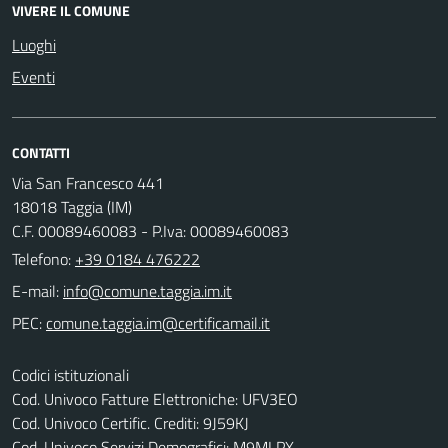
VIVERE IL COMUNE
Luoghi
Eventi
CONTATTI
Via San Francesco 441
18018 Taggia (IM)
C.F. 00089460083 - P.Iva: 00089460083
Telefono:
+39 0184 476222
E-mail:
PEC:
Codici istituzionali
Cod. Univoco Fatture Elettroniche: UFV3EO
Cod. Univoco Certific. Crediti: 9J59KJ
Cod. Univoco Servizi Demografici: M9MLPX