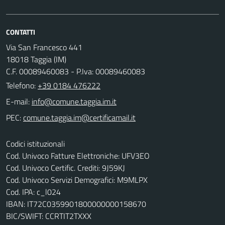
CONTATTI
Via San Francesco 441
18018 Taggia (IM)
C.F. 00089460083 - P.Iva: 00089460083
Telefono:
+39 0184 476222
E-mail:
PEC:
Codici istituzionali
Cod. Univoco Fatture Elettroniche: UFV3EO
Cod. Univoco Certific. Crediti: 9J59KJ
Cod. Univoco Servizi Demografici: M9MLPX
Cod. IPA: c_l024
IBAN: IT72C0359901800000000158670
BIC/SWIFT: CCRTIT2TXXX