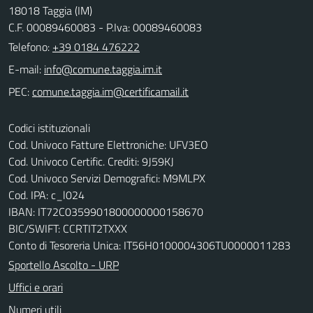
18018 Taggia (IM)
C.F. 00089460083 - P.Iva: 00089460083
Telefono:
+39 0184 476222
E-mail:
PEC:
Codici istituzionali
Cod. Univoco Fatture Elettroniche: UFV3EO
Cod. Univoco Certific. Crediti: 9J59KJ
Cod. Univoco Servizi Demografici: M9MLPX
Cod. IPA: c_l024
IBAN: IT72C0359901800000000158670
BIC/SWIFT: CCRTIT2TXXX
Conto di Tesoreria Unica: IT56H0100004306TU0000011283
Sportello Ascolto - URP
Uffici e orari
Numeri utili