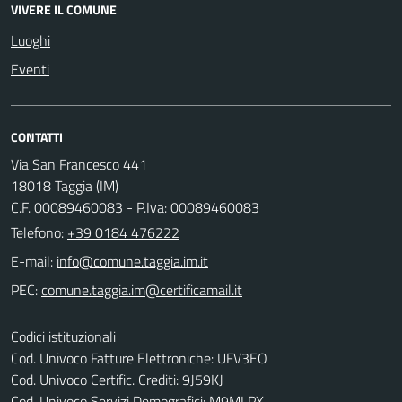
VIVERE IL COMUNE
Luoghi
Eventi
CONTATTI
Via San Francesco 441
18018 Taggia (IM)
C.F. 00089460083 - P.Iva: 00089460083
Telefono:
+39 0184 476222
E-mail:
PEC:
Codici istituzionali
Cod. Univoco Fatture Elettroniche: UFV3EO
Cod. Univoco Certific. Crediti: 9J59KJ
Cod. Univoco Servizi Demografici: M9MLPX