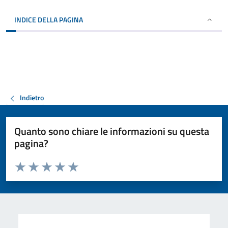
INDICE DELLA PAGINA
Indietro
Quanto sono chiare le informazioni su questa
pagina?
Valuta da 1 a 5 stelle la pagina
Valuta 1 stelle su 5
Valuta 2 stelle su 5
Valuta 3 stelle su 5
Valuta 4 stelle su 5
Valuta 5 stelle su 5