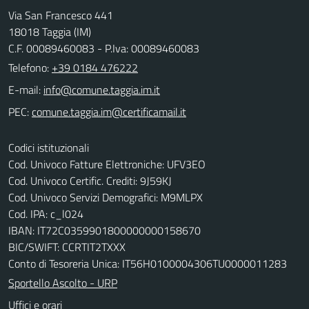
Via San Francesco 441
18018 Taggia (IM)
C.F. 00089460083 - P.Iva: 00089460083
Telefono:
+39 0184 476222
E-mail:
PEC:
Codici istituzionali
Cod. Univoco Fatture Elettroniche: UFV3EO
Cod. Univoco Certific. Crediti: 9J59KJ
Cod. Univoco Servizi Demografici: M9MLPX
Cod. IPA: c_l024
IBAN: IT72C0359901800000000158670
BIC/SWIFT: CCRTIT2TXXX
Conto di Tesoreria Unica: IT56H0100004306TU0000011283
Sportello Ascolto - URP
Uffici e orari