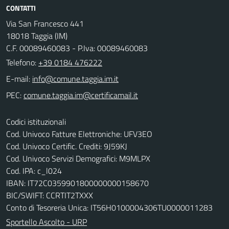
CONTATTI
Via San Francesco 441
18018 Taggia (IM)
C.F. 00089460083 - P.Iva: 00089460083
Telefono:
+39 0184 476222
E-mail:
PEC:
Codici istituzionali
Cod. Univoco Fatture Elettroniche: UFV3EO
Cod. Univoco Certific. Crediti: 9J59KJ
Cod. Univoco Servizi Demografici: M9MLPX
Cod. IPA: c_l024
IBAN: IT72C0359901800000000158670
BIC/SWIFT: CCRTIT2TXXX
Conto di Tesoreria Unica: IT56H0100004306TU0000011283
Sportello Ascolto - URP