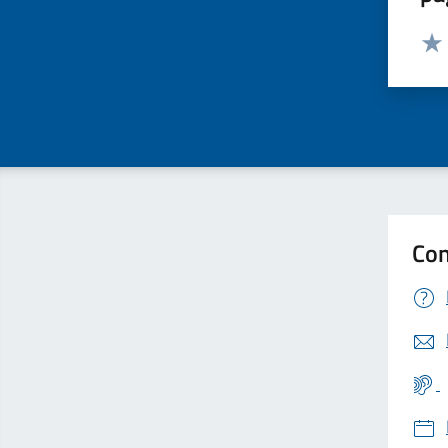
Valut
Valu
Con