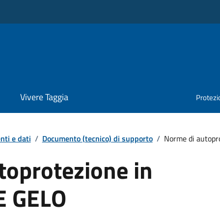
Vivere Taggia
Protezio
ti e dati
/
Documento (tecnico) di supporto
/
Norme di autopr
toprotezione in
E GELO