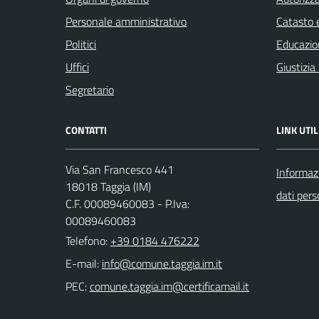
Personale amministrativo
Catasto e
Politici
Educazio
Uffici
Giustizia
Segretario
CONTATTI
LINK UTIL
Via San Francesco 441
Informazi
18018 Taggia (IM)
dati pers
C.F. 00089460083 - P.Iva:
00089460083
Telefono:
+39 0184 476222
E-mail:
PEC: