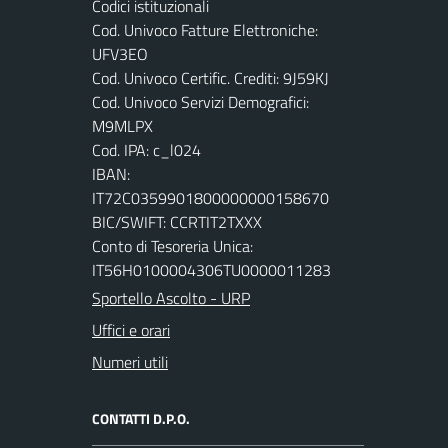
Codici istituzionali
Cod. Univoco Fatture Elettroniche:
UFV3EO
Cod. Univoco Certific. Crediti: 9J59KJ
Cod. Univoco Servizi Demografici:
M9MLPX
Cod. IPA: c_l024
IBAN:
IT72C0359901800000000158670
BIC/SWIFT: CCRTIT2TXXX
Conto di Tesoreria Unica:
IT56H0100004306TU0000011283
Sportello Ascolto - URP
Uffici e orari
Numeri utili
CONTATTI D.P.O.