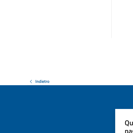
Indietro
Qu
pa