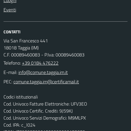
Luoghi
Eventi
CONTATTI
Via San Francesco 441
18018 Taggia (IM)
C.F. 00089460083 - P.Iva: 00089460083
Telefono:
+39 0184 476222
E-mail:
PEC:
Codici istituzionali
Cod. Univoco Fatture Elettroniche: UFV3EO
Cod. Univoco Certific. Crediti: 9J59KJ
Cod. Univoco Servizi Demografici: M9MLPX
Cod. IPA: c_l024