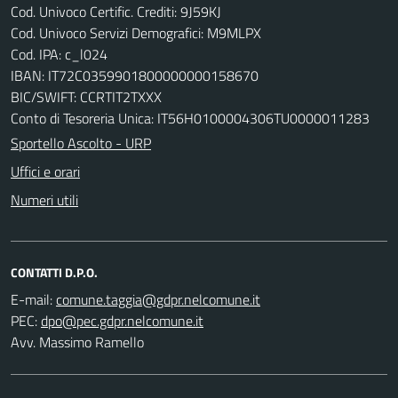
Cod. Univoco Certific. Crediti: 9J59KJ
Cod. Univoco Servizi Demografici: M9MLPX
Cod. IPA: c_l024
IBAN: IT72C0359901800000000158670
BIC/SWIFT: CCRTIT2TXXX
Conto di Tesoreria Unica: IT56H0100004306TU0000011283
Sportello Ascolto - URP
Uffici e orari
Numeri utili
CONTATTI D.P.O.
E-mail:
PEC:
Avv. Massimo Ramello