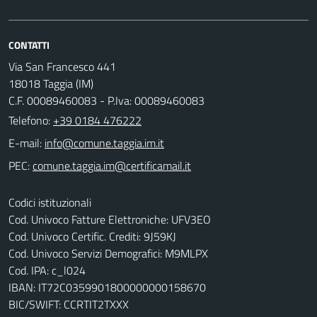
CONTATTI
Via San Francesco 441
18018 Taggia (IM)
C.F. 00089460083 - P.Iva: 00089460083
Telefono:
+39 0184 476222
E-mail:
PEC:
Codici istituzionali
Cod. Univoco Fatture Elettroniche: UFV3EO
Cod. Univoco Certific. Crediti: 9J59KJ
Cod. Univoco Servizi Demografici: M9MLPX
Cod. IPA: c_l024
IBAN: IT72C0359901800000000158670
BIC/SWIFT: CCRTIT2TXXX