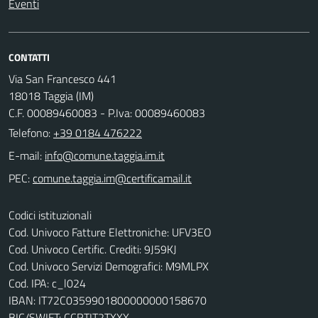
Eventi
CONTATTI
Via San Francesco 441
18018 Taggia (IM)
C.F. 00089460083 - P.Iva: 00089460083
Telefono:
+39 0184 476222
E-mail:
PEC:
Codici istituzionali
Cod. Univoco Fatture Elettroniche: UFV3EO
Cod. Univoco Certific. Crediti: 9J59KJ
Cod. Univoco Servizi Demografici: M9MLPX
Cod. IPA: c_l024
IBAN: IT72C0359901800000000158670
BIC/SWIFT: CCRTIT2TXXX