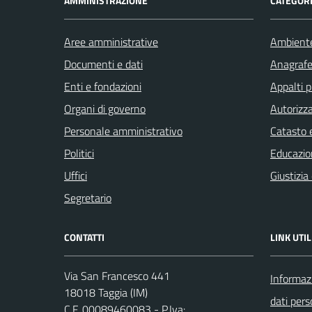
AMMINISTRAZIONE
CATEGORI
Aree amministrative
Ambient
Documenti e dati
Anagrafe 
Enti e fondazioni
Appalti p
Organi di governo
Autorizza
Personale amministrativo
Catasto e
Politici
Educazio
Uffici
Giustizia
Segretario
CONTATTI
LINK UTIL
Via San Francesco 441
Informazi
18018 Taggia (IM)
dati pers
C.F. 00089460083 - P.Iva: