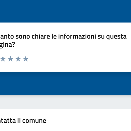
anto sono chiare le informazioni su questa
gina?
a da 1 a 5 stelle la pagina
ta 1 stelle su 5
Valuta 2 stelle su 5
Valuta 3 stelle su 5
Valuta 4 stelle su 5
Valuta 5 stelle su 5
tatta il comune