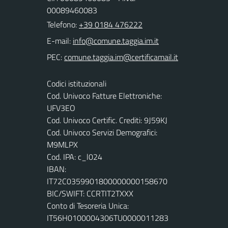
00089460083
Telefono:
+39 0184 476222
E-mail:
PEC:
Codici istituzionali
Cod. Univoco Fatture Elettroniche:
UFV3EO
Cod. Univoco Certific. Crediti: 9J59KJ
Cod. Univoco Servizi Demografici:
M9MLPX
Cod. IPA: c_l024
IBAN:
IT72C0359901800000000158670
BIC/SWIFT: CCRTIT2TXXX
Conto di Tesoreria Unica:
IT56H0100004306TU0000011283