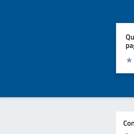
Qu
pa
Valut
Valu
Con