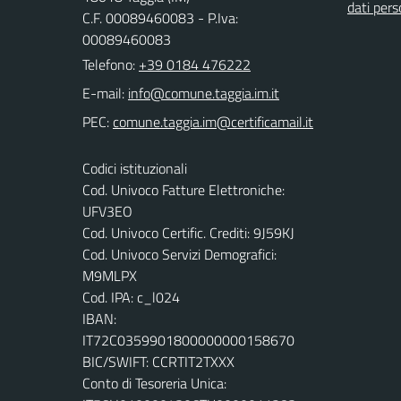
dati pers
C.F. 00089460083 - P.Iva:
00089460083
Telefono:
+39 0184 476222
E-mail:
PEC:
Codici istituzionali
Cod. Univoco Fatture Elettroniche:
UFV3EO
Cod. Univoco Certific. Crediti: 9J59KJ
Cod. Univoco Servizi Demografici:
M9MLPX
Cod. IPA: c_l024
IBAN:
IT72C0359901800000000158670
BIC/SWIFT: CCRTIT2TXXX
Conto di Tesoreria Unica: