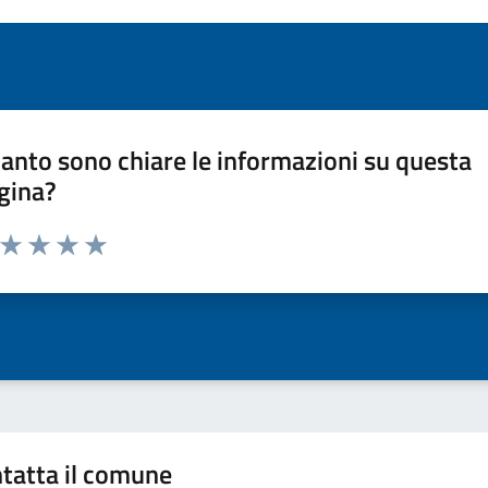
anto sono chiare le informazioni su questa
gina?
a da 1 a 5 stelle la pagina
ta 1 stelle su 5
Valuta 2 stelle su 5
Valuta 3 stelle su 5
Valuta 4 stelle su 5
Valuta 5 stelle su 5
tatta il comune