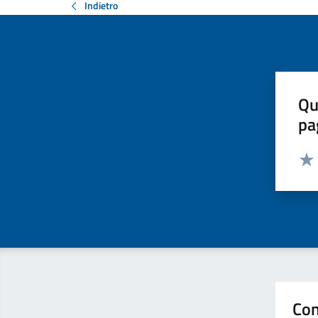
Indietro
Qu
pa
Valut
Valu
Con