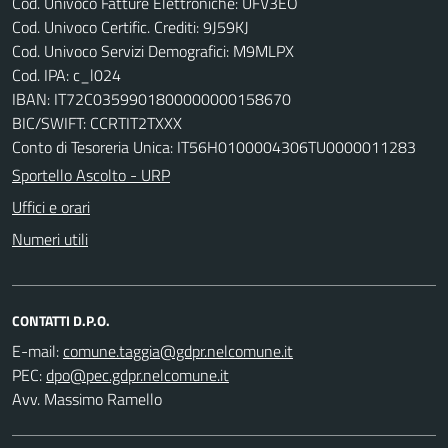
Cod. Univoco Fatture Elettroniche: UFV3EO
Cod. Univoco Certific. Crediti: 9J59KJ
Cod. Univoco Servizi Demografici: M9MLPX
Cod. IPA: c_l024
IBAN: IT72C0359901800000000158670
BIC/SWIFT: CCRTIT2TXXX
Conto di Tesoreria Unica: IT56H0100004306TU0000011283
Sportello Ascolto - URP
Uffici e orari
Numeri utili
CONTATTI D.P.O.
E-mail:
PEC:
Avv. Massimo Ramello