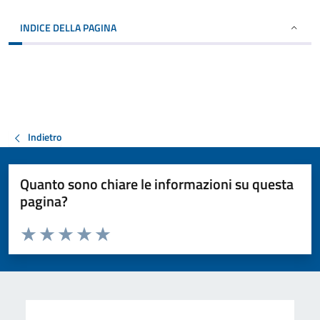
INDICE DELLA PAGINA
Indietro
Quanto sono chiare le informazioni su questa
pagina?
Valuta da 1 a 5 stelle la pagina
Valuta 1 stelle su 5
Valuta 2 stelle su 5
Valuta 3 stelle su 5
Valuta 4 stelle su 5
Valuta 5 stelle su 5