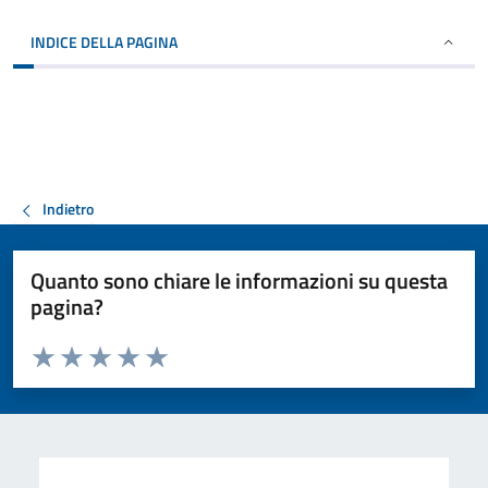
INDICE DELLA PAGINA
Indietro
Quanto sono chiare le informazioni su questa
pagina?
Valuta da 1 a 5 stelle la pagina
Valuta 1 stelle su 5
Valuta 2 stelle su 5
Valuta 3 stelle su 5
Valuta 4 stelle su 5
Valuta 5 stelle su 5