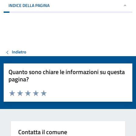
INDICE DELLA PAGINA
Indietro
Quanto sono chiare le informazioni su questa
pagina?
Valuta da 1 a 5 stelle la pagina
Valuta 1 stelle su 5
Valuta 2 stelle su 5
Valuta 3 stelle su 5
Valuta 4 stelle su 5
Valuta 5 stelle su 5
Contatta il comune