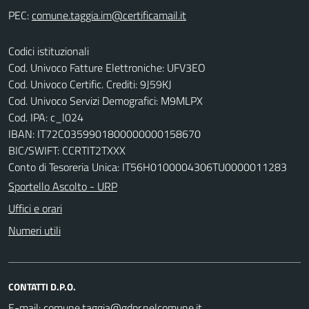
PEC:
Codici istituzionali
Cod. Univoco Fatture Elettroniche: UFV3EO
Cod. Univoco Certific. Crediti: 9J59KJ
Cod. Univoco Servizi Demografici: M9MLPX
Cod. IPA: c_l024
IBAN: IT72C0359901800000000158670
BIC/SWIFT: CCRTIT2TXXX
Conto di Tesoreria Unica: IT56H0100004306TU0000011283
Sportello Ascolto - URP
Uffici e orari
Numeri utili
CONTATTI D.P.O.
E-mail: