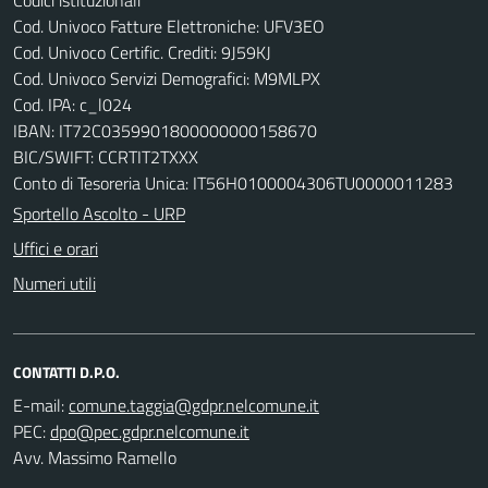
Codici istituzionali
Cod. Univoco Fatture Elettroniche: UFV3EO
Cod. Univoco Certific. Crediti: 9J59KJ
Cod. Univoco Servizi Demografici: M9MLPX
Cod. IPA: c_l024
IBAN: IT72C0359901800000000158670
BIC/SWIFT: CCRTIT2TXXX
Conto di Tesoreria Unica: IT56H0100004306TU0000011283
Sportello Ascolto - URP
Uffici e orari
Numeri utili
CONTATTI D.P.O.
E-mail:
PEC:
Avv. Massimo Ramello