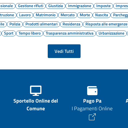
ssionale
Gestione rifiuti
Giustizia
Immigrazione
Imposte
Impres
struzione
Lavoro
Matrimonio
Mercato
Morte
Nascita
Parcheg
ile
Polizia
Prodotti alimentari
Residenza
Risposta alle emergenze
Sport
Tempo libero
Trasparenza amministrativa
Urbanizzazione
Vedi Tutti
Sportello Online del
Pago Pa
Comune
I Pagamenti Online