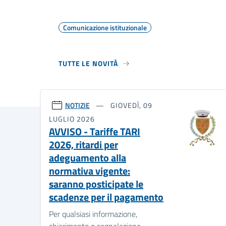
Comunicazione istituzionale
TUTTE LE NOVITÀ
NOTIZIE
GIOVEDÌ, 09
LUGLIO 2026
AVVISO - Tariffe TARI
2026, ritardi per
adeguamento alla
normativa vigente:
saranno posticipate le
scadenze per il pagamento
Per qualsiasi informazione,