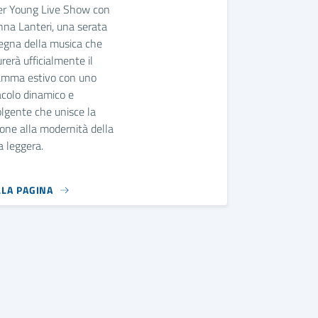
er Young Live Show con
na Lanteri, una serata
segna della musica che
rerà ufficialmente il
amma estivo con uno
acolo dinamico e
lgente che unisce la
ione alla modernità della
 leggera.
LLA PAGINA