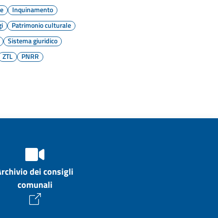
e
Inquinamento
gi
Patrimonio culturale
Sistema giuridico
ZTL
PNRR
Archivio dei consigli
comunali