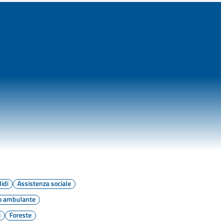
lidi
Assistenza sociale
o ambulante
i
Foreste