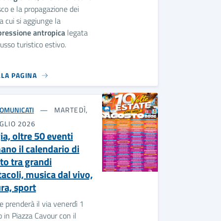
sco e la propagazione dei
 a cui si aggiunge la
pressione antropica
legata
lusso turistico estivo.
LLA PAGINA
OMUNICATI
MARTEDÌ,
GLIO 2026
a, oltre 50 eventi
ano il calendario di
to tra grandi
acoli, musica dal vivo,
ra, sport
e prenderà il via venerdì 1
 in Piazza Cavour con il