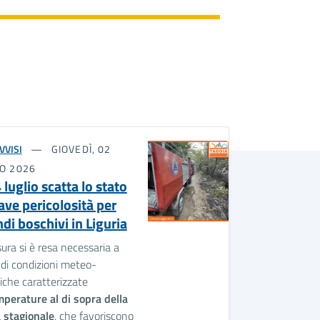
VVISI
GIOVEDÌ, 02
IO 2026
 luglio scatta lo stato
ave pericolosità per
di boschivi in Liguria
ura si è resa necessaria a
di condizioni meteo-
iche caratterizzate
perature al di sopra della
 stagionale
, che favoriscono