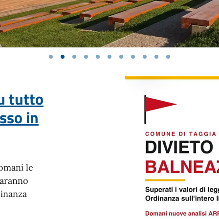
u tutto
sso in
domani le
 saranno
dinanza