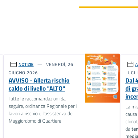
NOTIZIE
VENERDÌ, 26
A
GIUGNO 2026
LUGL
AVVISO - Allerta rischio
Dal 4
caldo di livello "ALTO"
di gr
incen
Tutte le raccomandazioni da
seguire, ordinanza Regionale per i
La mis
lavori a rischio e l'assistenza del
causa 
Maggiordomo di Quartiere
climat
da
tem
media