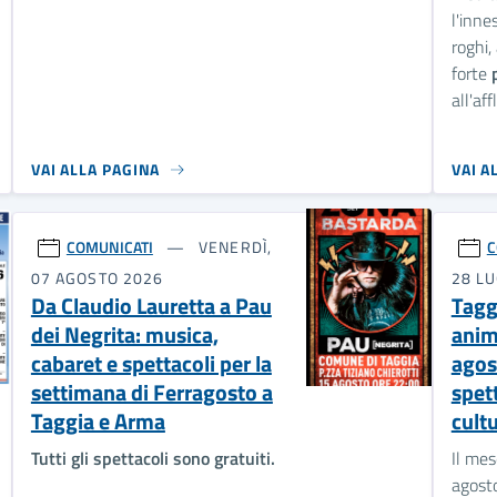
l'inne
roghi,
forte
all'aff
VAI ALLA PAGINA
VAI A
COMUNICATI
VENERDÌ,
C
07 AGOSTO 2026
28 LU
Da Claudio Lauretta a Pau
Taggi
dei Negrita: musica,
anim
cabaret e spettacoli per la
agos
settimana di Ferragosto a
spett
Taggia e Arma
cultu
Tutti gli spettacoli sono gratuiti.
Il mes
agosto