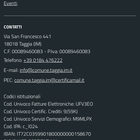
Eventi
CONTATTI
Via San Francesco 441
18018 Taggia (IM)
C.F. 00089460083 - P.Iva: 00089460083
Telefono:
+39 0184 476222
E-mail:
PEC:
Codici istituzionali
Cod. Univoco Fatture Elettroniche: UFV3EO
Cod. Univoco Certific. Crediti: 9J59KJ
Cod. Univoco Servizi Demografici: M9MLPX
Cod. IPA: c_l024
IBAN: IT72C0359901800000000158670