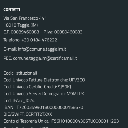
CONTATTI
Via San Francesco 441
18018 Taggia (IM)
C.F. 00089460083 - P.Iva: 00089460083
Telefono:
+39 0184 476222
E-mail:
PEC:
Codici istituzionali
Cod. Univoco Fatture Elettroniche: UFV3EO
Cod. Univoco Certific. Crediti: 9J59KJ
Cod. Univoco Servizi Demografici: M9MLPX
Cod. IPA: c_l024
IBAN: IT72C0359901800000000158670
BIC/SWIFT: CCRTIT2TXXX
Conto di Tesoreria Unica: IT56H0100004306TU0000011283