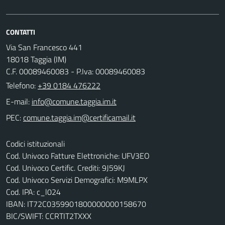
CONTATTI
Via San Francesco 441
18018 Taggia (IM)
C.F. 00089460083 - P.Iva: 00089460083
Telefono:
+39 0184 476222
E-mail:
PEC:
Codici istituzionali
Cod. Univoco Fatture Elettroniche: UFV3EO
Cod. Univoco Certific. Crediti: 9J59KJ
Cod. Univoco Servizi Demografici: M9MLPX
Cod. IPA: c_l024
IBAN: IT72C0359901800000000158670
BIC/SWIFT: CCRTIT2TXXX