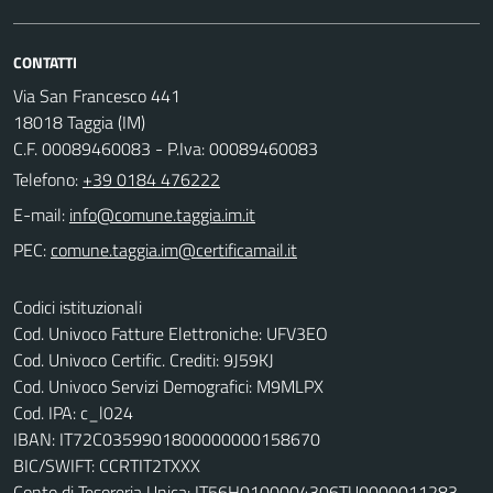
CONTATTI
Via San Francesco 441
18018 Taggia (IM)
C.F. 00089460083 - P.Iva: 00089460083
Telefono:
+39 0184 476222
E-mail:
PEC:
Codici istituzionali
Cod. Univoco Fatture Elettroniche: UFV3EO
Cod. Univoco Certific. Crediti: 9J59KJ
Cod. Univoco Servizi Demografici: M9MLPX
Cod. IPA: c_l024
IBAN: IT72C0359901800000000158670
BIC/SWIFT: CCRTIT2TXXX
Conto di Tesoreria Unica: IT56H0100004306TU0000011283