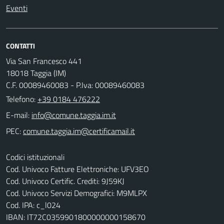
Eventi
CONTATTI
Via San Francesco 441
18018 Taggia (IM)
C.F. 00089460083 - P.Iva: 00089460083
Telefono:
+39 0184 476222
E-mail:
PEC:
Codici istituzionali
Cod. Univoco Fatture Elettroniche: UFV3EO
Cod. Univoco Certific. Crediti: 9J59KJ
Cod. Univoco Servizi Demografici: M9MLPX
Cod. IPA: c_l024
IBAN: IT72C0359901800000000158670